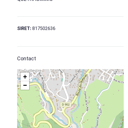
SIRET:
817502636
Contact
+
−