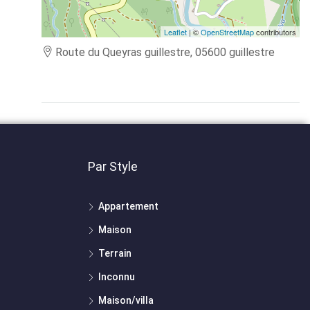
Leaflet
| ©
OpenStreetMap
contributors
Route du Queyras guillestre, 05600 guillestre
Par Style
Appartement
Maison
Terrain
Inconnu
Maison/villa