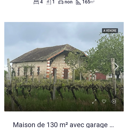
4
1
non
165
m²
A VENDRE
Maison de 130 m² avec garage et terrasse à Betbezer d’Armagnac