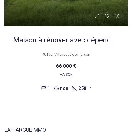
Maison à rénover avec dépendances et grand terrain proche de Villeneuve de Marsan
40190, Villeneuve de marsan
66 000 €
MAISON
1
non
250
m²
LAFFARGUEIMMO