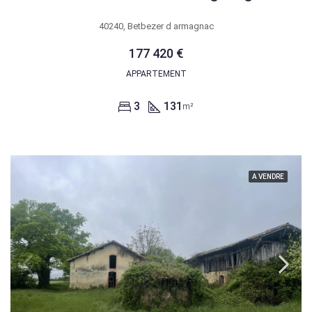
40240, Betbezer d armagnac
177 420 €
APPARTEMENT
3
131
m²
A VENDRE