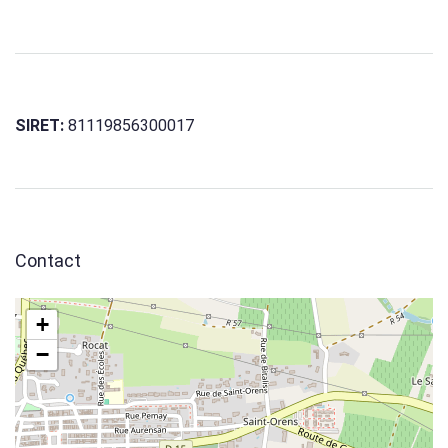
SIRET:
81119856300017
Contact
+
−