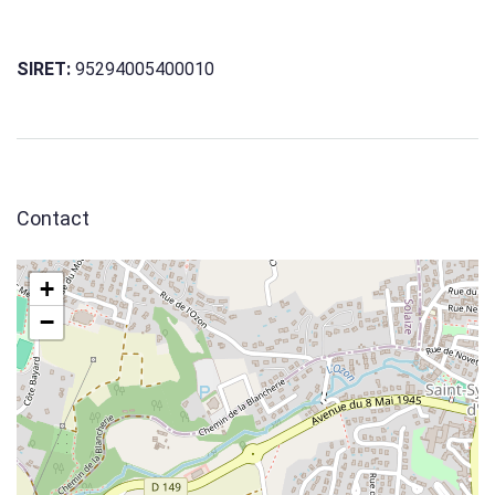
SIRET:
95294005400010
Contact
+
−