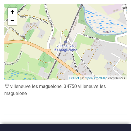
+
−
Leaflet
| ©
OpenStreetMap
contributors
villeneuve les maguelone, 34750 villeneuve les
maguelone