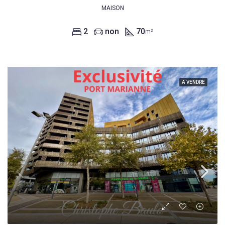
MAISON
2
non
70
m²
A VENDRE