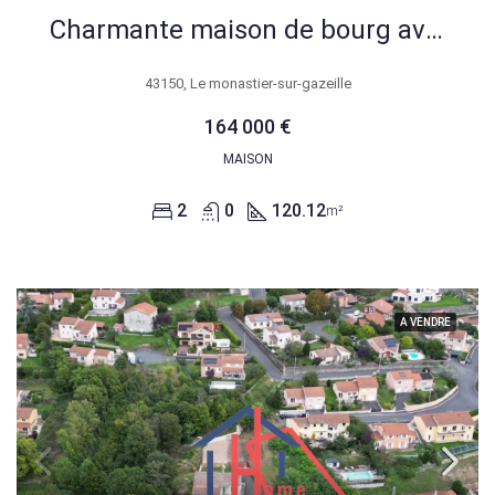
Charmante maison de bourg avec garage et extérieur au Monastier sur Gazeille
43150, Le monastier-sur-gazeille
164 000 €
MAISON
2
0
120.12
m²
A VENDRE