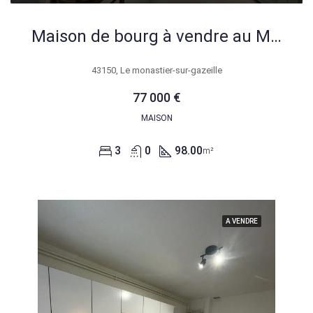
Maison de bourg à vendre au Monastier-sur-Gazeille avec garage et bureau
43150, Le monastier-sur-gazeille
77 000 €
MAISON
3
0
98.00
m²
A VENDRE