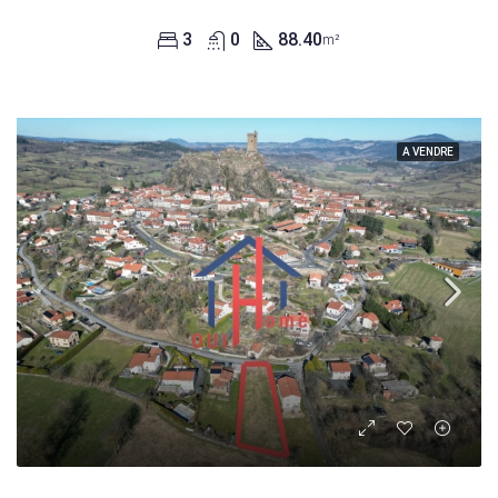
3
0
88.40
m²
A VENDRE