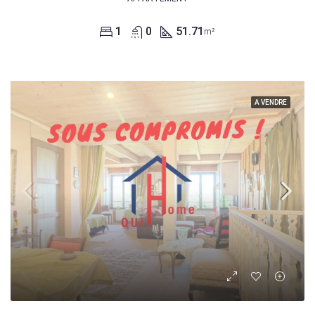
1
0
51.71
m²
A VENDRE