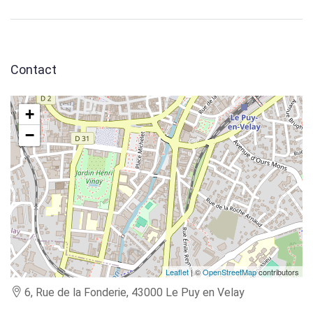
Contact
+
−
Leaflet
| ©
OpenStreetMap
contributors
6, Rue de la Fonderie, 43000 Le Puy en Velay