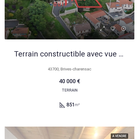
Terrain constructible avec vue panoramique à Brives-Charensac – 851m²
43700, Brives-charensac
40 000 €
TERRAIN
851
m²
A VENDRE