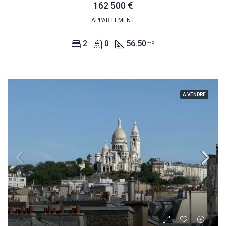
162 500 €
APPARTEMENT
2
0
56.50
m²
A VENDRE