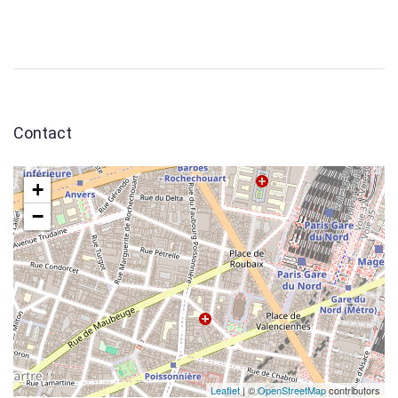
Contact
+
−
Leaflet
| ©
OpenStreetMap
contributors