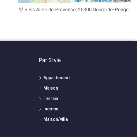
Leaflet
| ©
OpenStreetMap
contributors
6 Bis Allée de Provence, 26300 Bourg-de-Péage
Par Style
Appartement
Maison
Terrain
Inconnu
Maison/villa