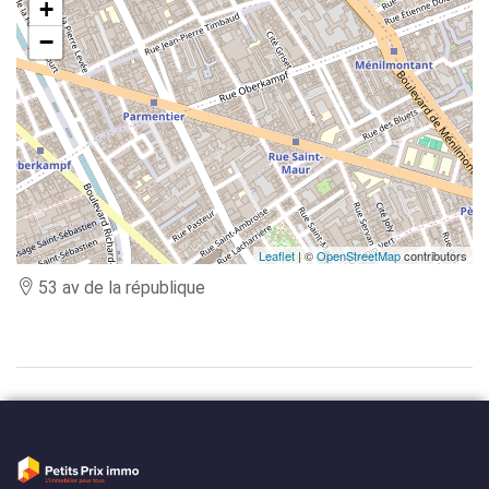
+
−
Leaflet
| ©
OpenStreetMap
contributors
53 av de la république