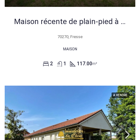
Maison récente de plain-pied à vendre à Fresse – 117 m²
70270, Fresse
MAISON
2
1
117.00
m²
A VENDRE