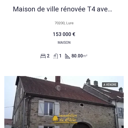
Maison de ville rénovée T4 avec garage et terrain clos à Lure
70200, Lure
153 000 €
MAISON
2
1
80.00
m²
A VENDRE