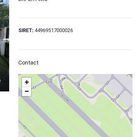
SIRET:
44969517000026
Contact
+
−