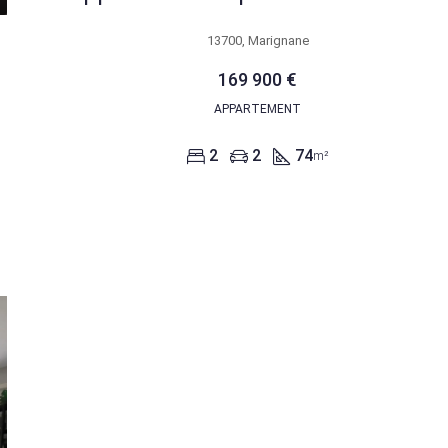
13700, Marignane
169 900 €
APPARTEMENT
2
2
74
m²