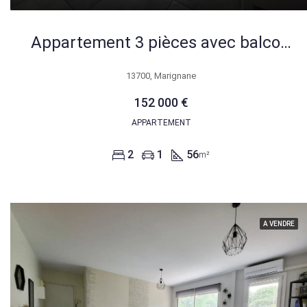
Appartement 3 pièces avec balcon, parking et cave à Marignane
13700, Marignane
152 000 €
APPARTEMENT
2
1
56
m²
A VENDRE