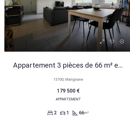
Appartement 3 pièces de 66 m² en rez-de-chaussée à Marignane avec confort et parking privé
13700, Marignane
179 500 €
APPARTEMENT
2
1
66
m²