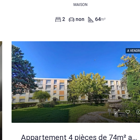
MAISON
2
non
64
m²
A VENDR
Appartement 4 pièces de 74m² avec terrasse à Marignane