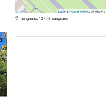
Leaflet
| ©
OpenStreetMap
contributors
marignane, 13700 marignane
E