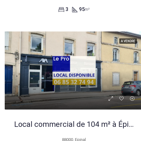
3
95
m²
A VENDRE
Local commercial de 104 m² à Épinal, emplacement privilégié
88000, Epinal