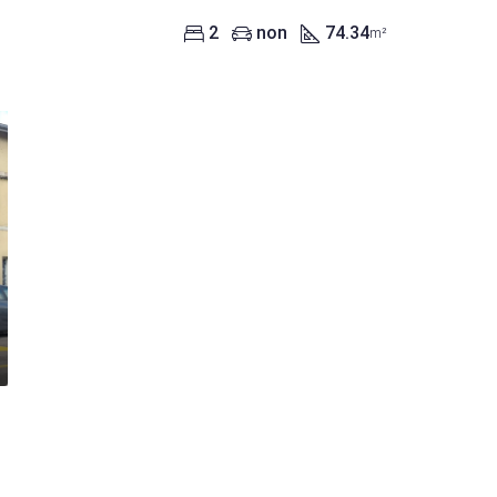
2
non
74.34
m²