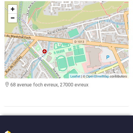
+
−
Leaflet
| ©
OpenStreetMap
contributors
68 avenue foch evreux, 27000 evreux