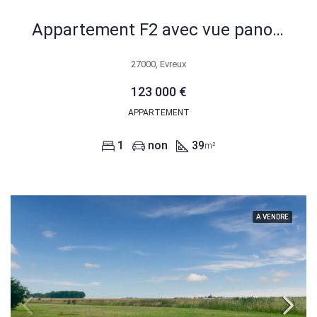
Appartement F2 avec vue panoramique sur le centre-ville d’Évreux
27000, Evreux
123 000 €
APPARTEMENT
1
non
39
m²
A VENDRE