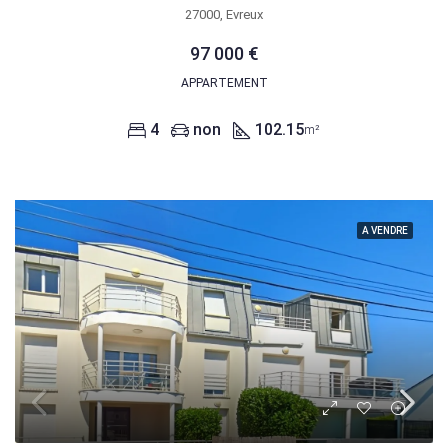
27000, Evreux
97 000 €
APPARTEMENT
4
non
102.15
m²
A VENDRE