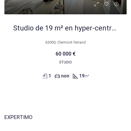
Studio de 19 m² en hyper-centre de Clermont-Ferrand, idéal investissement ou pied-à-terre
63000, Clermont ferrand
60 000 €
STUDIO
1
non
19
m²
EXPERTIMO