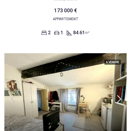
173 000 €
APPARTEMENT
2
1
84.61
m²
A VENDRE