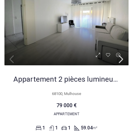
Appartement 2 pièces lumineux en rez-de-chaussée à Mulhouse
68100, Mulhouse
79 000 €
APPARTEMENT
1
1
1
59.04
m²