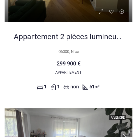
Appartement 2 pièces lumineux de 51 m² à Nice, proche ICONIC et commodités
06000, Nice
299 900 €
APPARTEMENT
1
1
non
51
m²
A VENDRE