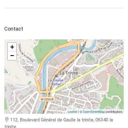
Contact
+
−
Leaflet
| ©
OpenStreetMap
contributors
112, Boulevard Général de Gaulle la trinite, 06340 la
trinite