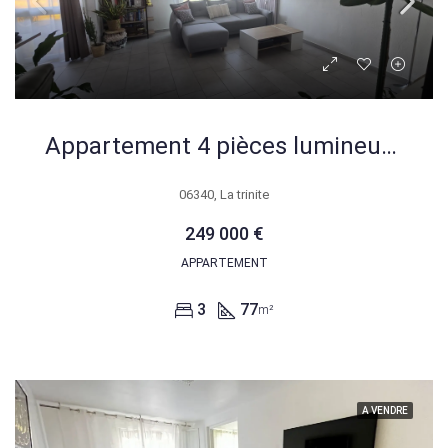
Appartement 4 pièces lumineux de 77,82 m² à La Trinité avec balcon, garage et cave
06340, La trinite
249 000 €
APPARTEMENT
3
77
m²
A VENDRE