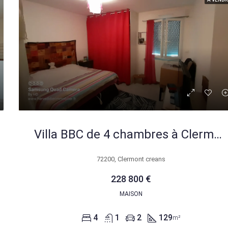
Villa BBC de 4 chambres à Clermont-Créans – 129 m² avec terrasse et grand jardin
72200, Clermont creans
228 800 €
MAISON
4
1
2
129
m²