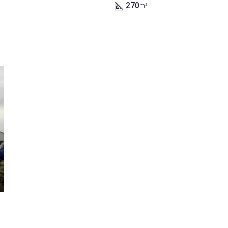
270
m²