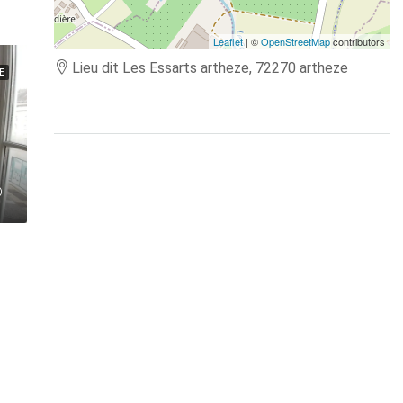
Leaflet
| ©
OpenStreetMap
contributors
Lieu dit Les Essarts artheze, 72270 artheze
E