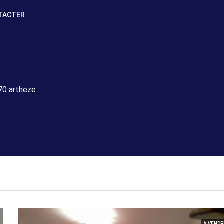
TACTER
70 artheze
A VENDR