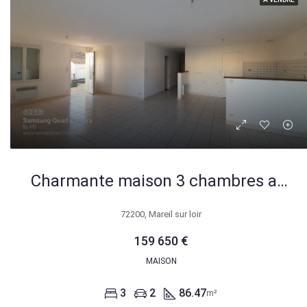
Charmante maison 3 chambres avec jardin à Mareil-Sur-Loir près de La Flèche
72200, Mareil sur loir
159 650 €
MAISON
3
2
86.47
m²