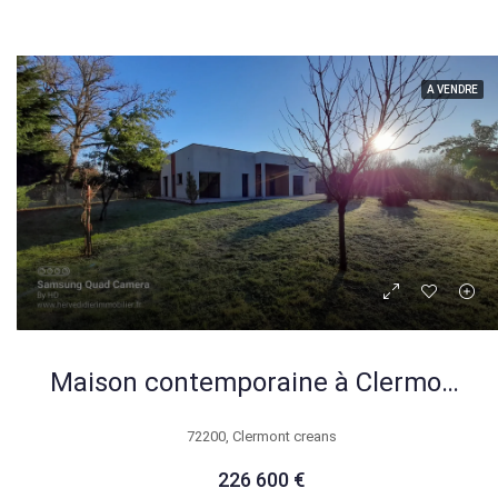
A VENDRE
Maison contemporaine à Clermont-Créans (72200) avec grand terrain et belle isolation
72200, Clermont creans
226 600 €