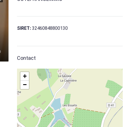
SIRET:
32460848800130
Contact
+
−