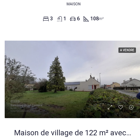
MAISON
3
1
6
108
m²
A VENDRE
Maison de village de 122 m² avec grand terrain au Bailleul – Opportunité à saisir