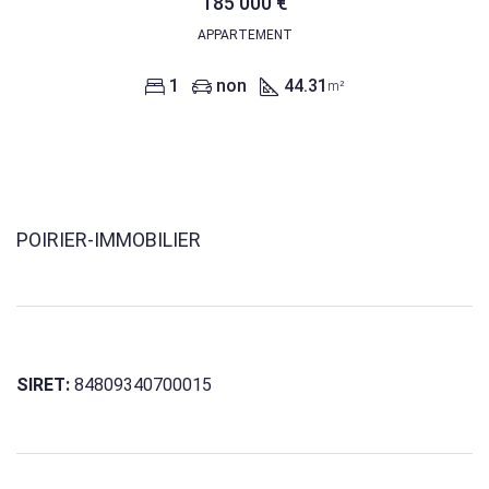
185 000 €
APPARTEMENT
1
non
44.31
m²
POIRIER-IMMOBILIER
SIRET:
84809340700015