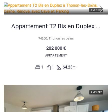
A VENDRE
Appartement T2 Bis en Duplex à Thonon-les-Bains, Calme, Rénové, avec Cave et Parking
74200, Thonon les bains
202 000 €
APPARTEMENT
1
1
64.23
m²
A VENDRE