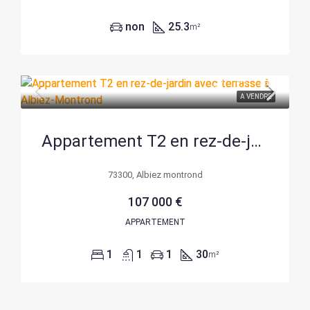
non
25.3
m²
A VENDRE
Appartement T2 en rez-de-jardin avec terrasse à Albiez-Montrond
73300, Albiez montrond
107 000 €
APPARTEMENT
1
1
1
30
m²