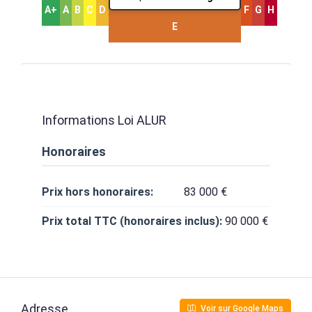
A+
A
B
C
D
F
G
H
E
Informations Loi ALUR
Honoraires
Prix hors honoraires:
83 000 €
Prix total TTC (honoraires inclus):
90 000 €
Adresse
Voir sur Google Maps