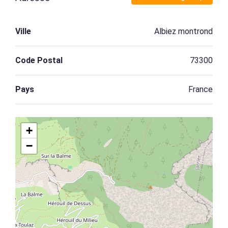
Ville
Albiez montrond
Code Postal
73300
Pays
France
+
−