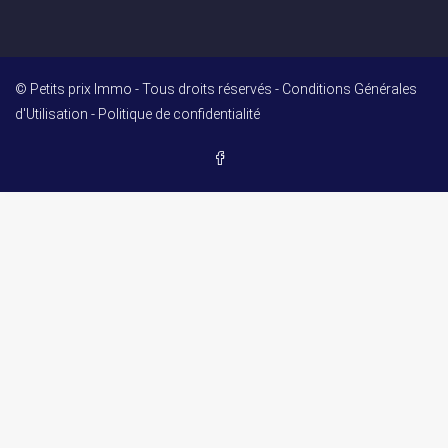
© Petits prix Immo - Tous droits réservés -
Conditions Générales
d'Utilisation
-
Politique de confidentialité