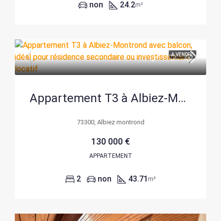
non
24.2
m²
A VENDRE
Appartement T3 à Albiez-Montrond avec balcon, idéal pour résidence secondaire ou investissement locatif
73300, Albiez montrond
130 000 €
APPARTEMENT
2
non
43.71
m²