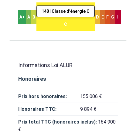
148 | Classe d'énergie C
A+
A
B
D
E
F
G
H
C
Informations Loi ALUR
Honoraires
Prix hors honoraires:
155 006 €
Honoraires TTC:
9 894 €
Prix total TTC (honoraires inclus):
164 900
€