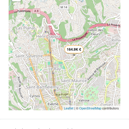
164.9K €
Leaflet
| ©
OpenStreetMap
contributors