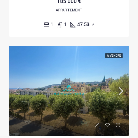
185 000 €
APPARTEMENT
1
1
47.53
m²
A VENDRE