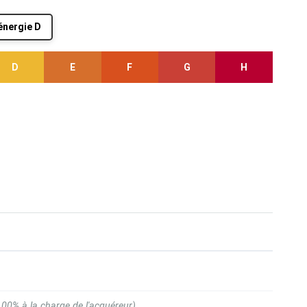
'énergie D
D
E
F
G
H
.00% à la charge de l'acquéreur)