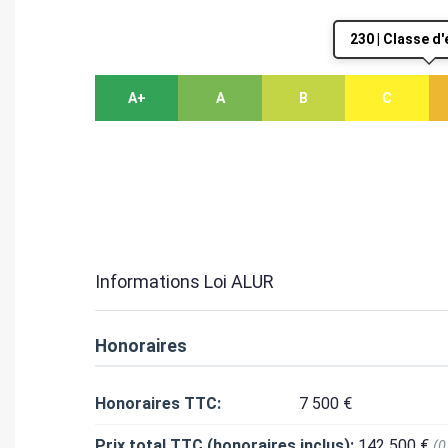
230 | Classe d
A+
A
B
C
Informations Loi ALUR
Honoraires
Honoraires TTC:
7 500 €
Prix total TTC (honoraires inclus):
142 500 €
(0