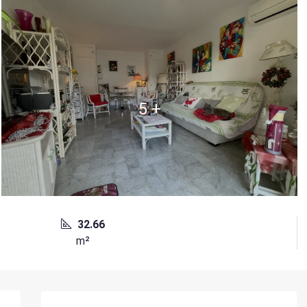
5 +
32.66
m²