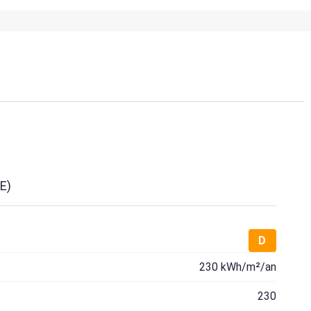
E)
D
230 kWh/m²/an
230