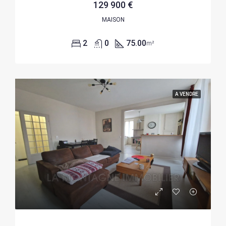
129 900 €
MAISON
2
0
75.00
m²
A VENDRE