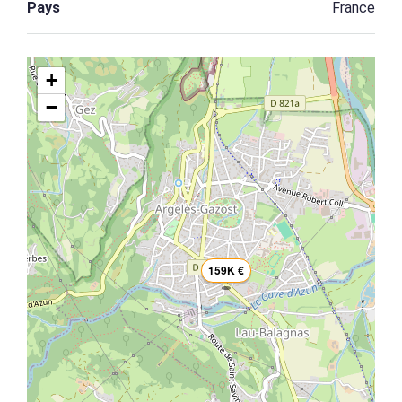
Pays
France
+
−
159K €