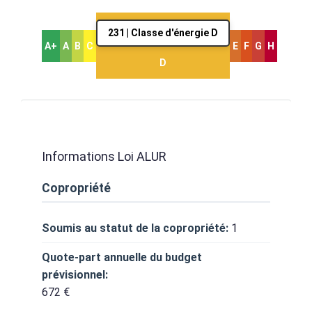
231 | Classe d'énergie D
A+
A
B
C
E
F
G
H
D
Informations Loi ALUR
Copropriété
Soumis au statut de la copropriété:
1
Quote-part annuelle du budget
prévisionnel:
672 €