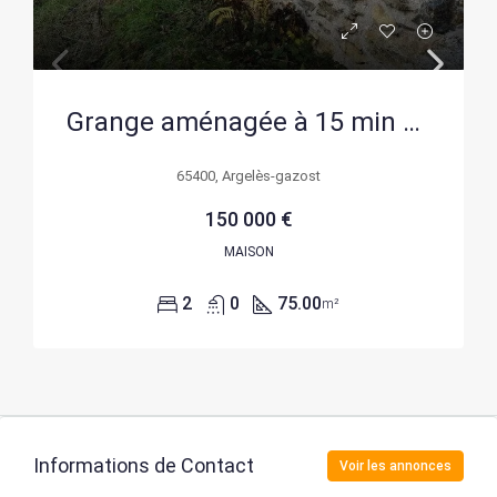
Grange aménagée à 15 min d’Argelès-Gazost – Idéal usage occasionnel
65400, Argelès-gazost
150 000 €
MAISON
2
0
75.00
m²
Informations de Contact
Voir les annonces