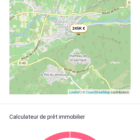
245K €
Leaflet
| ©
OpenStreetMap
contributors
Calculateur de prêt immobilier