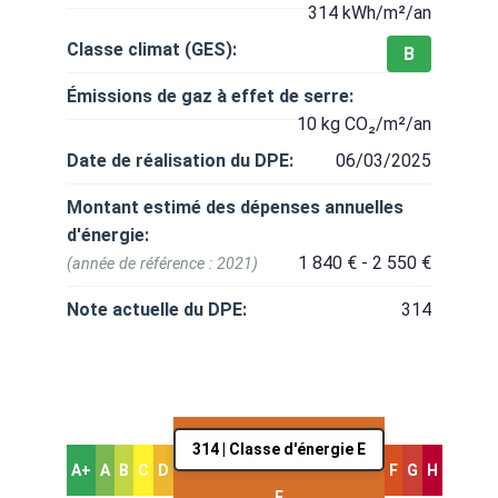
314 kWh/m²/an
Classe climat (GES):
B
Émissions de gaz à effet de serre:
10 kg CO₂/m²/an
Date de réalisation du DPE:
06/03/2025
Montant estimé des dépenses annuelles
d'énergie:
1 840 € - 2 550 €
(année de référence : 2021)
Note actuelle du DPE:
314
314 | Classe d'énergie E
A+
A
B
C
D
F
G
H
E