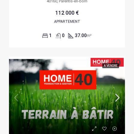
40160, Parentis-en-born
112 000 €
APPARTEMENT
1
0
37.00
m²
A VENDRE