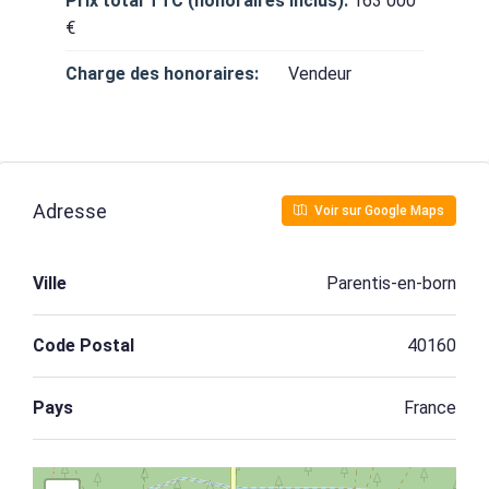
Prix total TTC (honoraires inclus):
163 000
€
Charge des honoraires:
Vendeur
Adresse
Voir sur Google Maps
Ville
Parentis-en-born
Code Postal
40160
Pays
France