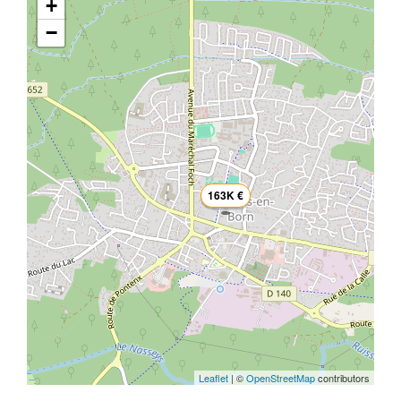
+
−
163K €
Leaflet
| ©
OpenStreetMap
contributors