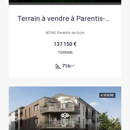
Terrain à vendre à Parentis-en-Born — 716 m² en centre-ville et proximité forêt
40160, Parentis-en-born
137 150 €
TERRAIN
716
m²
A VENDRE