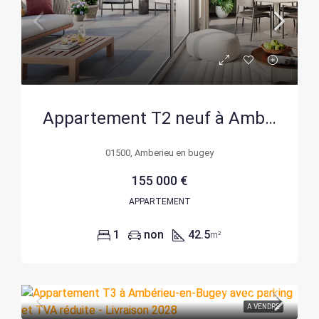
Appartement T2 neuf à Ambérieu-en-Bugey avec parking – Livraison 2028
01500, Amberieu en bugey
155 000 €
APPARTEMENT
1
non
42.5
m²
A VENDRE