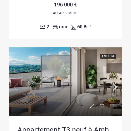
196 000 €
APPARTEMENT
2
non
60.8
m²
A VENDRE
Appartement T3 neuf à Amberieu-en-Bugey avec TVA réduite, livraison 2028