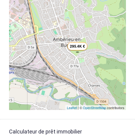
295.4K €
Leaflet
| ©
OpenStreetMap
contributors
Calculateur de prêt immobilier