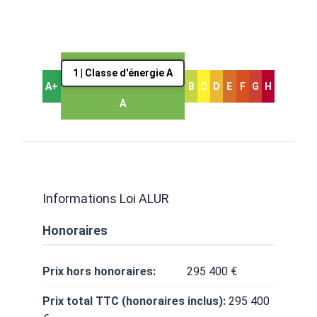
1 | Classe d'énergie A
A+
B
C
D
E
F
G
H
A
Informations Loi ALUR
Honoraires
Prix hors honoraires:
295 400 €
Prix total TTC (honoraires inclus):
295 400