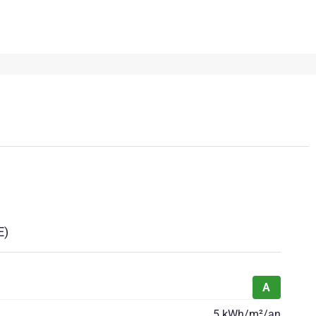
E)
A
5 kWh/m²/an