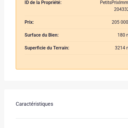
ID de la Propriété:
PetitsPrixImm
20433
Prix:
205 000
Surface du Bien:
180 
Superficie du Terrain:
3214 
Caractéristiques