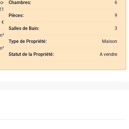
o-
Chambres:
6
21
Pièces:
9
 €
Salles de Bain:
3
m²
Type de Propriété:
Maison
m²
Statut de la Propriété:
A vendre