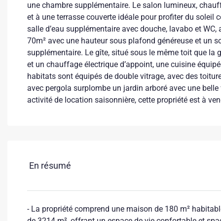
une chambre supplémentaire. Le salon lumineux, chauffé
et à une terrasse couverte idéale pour profiter du sole
salle d’eau supplémentaire avec douche, lavabo et WC, 
70m² avec une hauteur sous plafond généreuse et un so
supplémentaire. Le gîte, situé sous le même toit que la 
et un chauffage électrique d’appoint, une cuisine équipé
habitats sont équipés de double vitrage, avec des toiture
avec pergola surplombe un jardin arboré avec une belle 
activité de location saisonnière, cette propriété est à v
En résumé
- La propriété comprend une maison de 180 m² habitable, 
de 3214 m², offrant un espace de vie confortable et spa