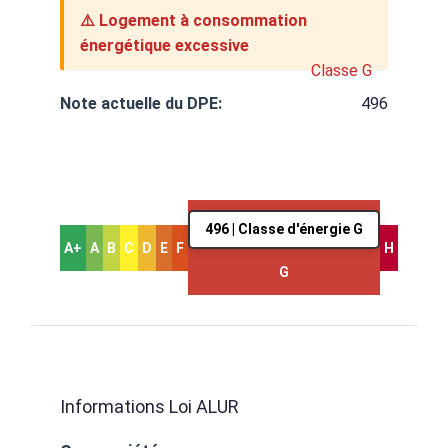
⚠️ Logement à consommation
énergétique excessive
Classe G
Note actuelle du DPE:
496
496 | Classe d'énergie G
A+
A
B
C
D
E
F
H
G
Informations Loi ALUR