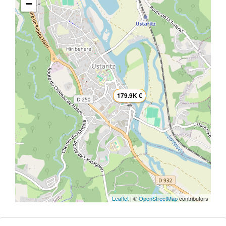
−
179.9K €
Leaflet
| ©
OpenStreetMap
contributors