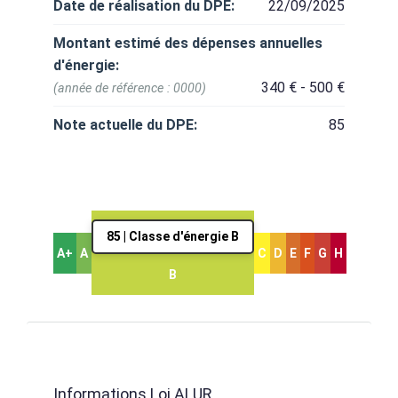
Date de réalisation du DPE:
22/09/2025
Montant estimé des dépenses annuelles
d'énergie:
340 € - 500 €
(année de référence : 0000)
Note actuelle du DPE:
85
85 | Classe d'énergie B
A+
A
C
D
E
F
G
H
B
Informations Loi ALUR