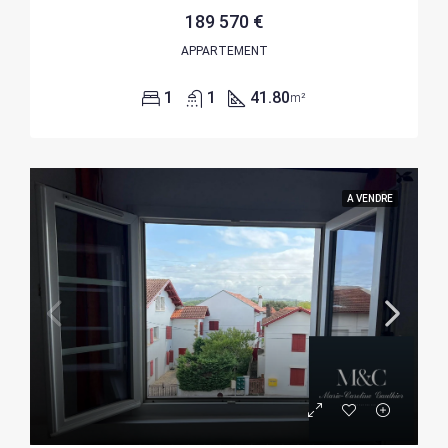
189 570 €
APPARTEMENT
1
1
41.80
m²
A VENDRE