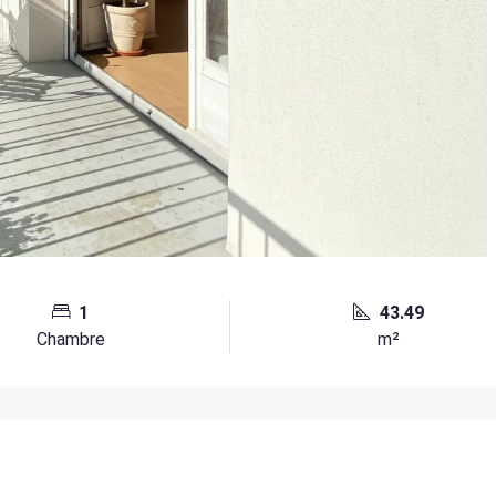
1
43.49
Chambre
m²