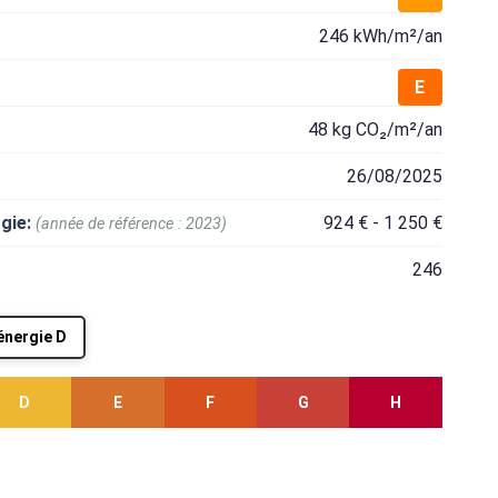
246 kWh/m²/an
E
48 kg CO₂/m²/an
26/08/2025
gie:
924 € - 1 250 €
(année de référence : 2023)
246
'énergie D
D
E
F
G
H