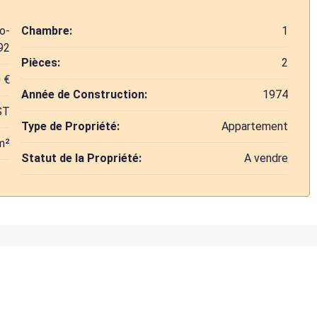
o-
Chambre:
1
92
Pièces:
2
 €
Année de Construction:
1974
ST
Type de Propriété:
Appartement
m²
Statut de la Propriété:
A vendre