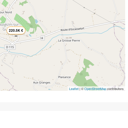
220.5K €
Leaflet
| ©
OpenStreetMap
contributors