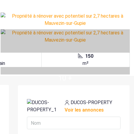
150
ain
m²
10 +
DUCOS-PROPERTY
Voir les annonces