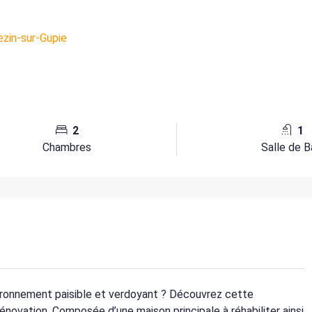
2
1
Chambres
Salle de B
vironnement paisible et verdoyant ? Découvrez cette
énovation. Composée d’une maison principale à réhabiliter ainsi