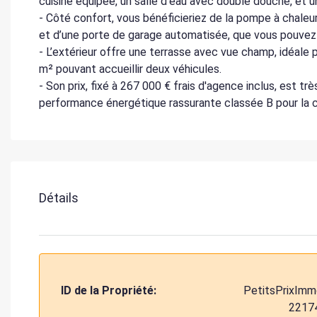
cuisine équipée, un salle d'eau avec double douche, et 
- Côté confort, vous bénéficieriez de la pompe à chaleur
et d’une porte de garage automatisée, que vous pouvez 
- L’extérieur offre une terrasse avec vue champ, idéale p
m² pouvant accueillir deux véhicules.
- Son prix, fixé à 267 000 € frais d'agence inclus, est t
performance énergétique rassurante classée B pour la c
Détails
ID de la Propriété:
PetitsPrixImm
2217