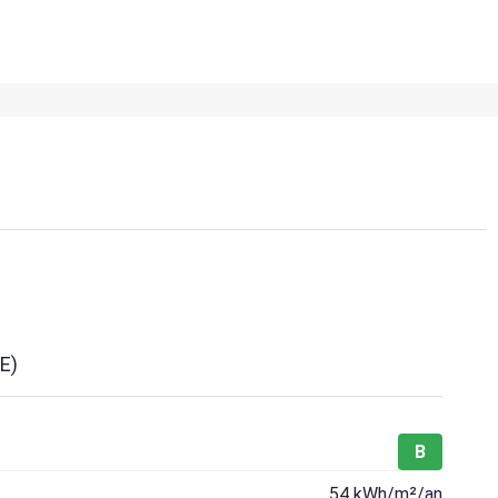
E)
B
54 kWh/m²/an