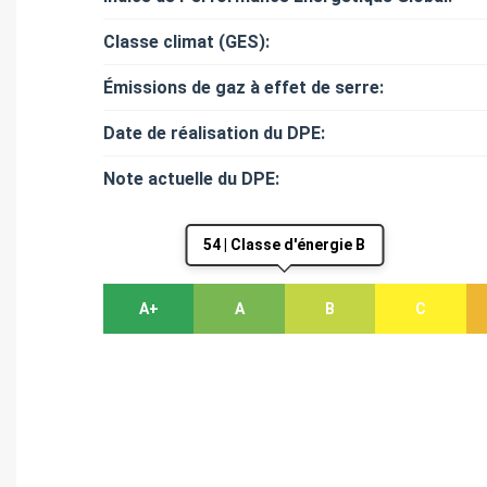
Classe climat (GES):
Émissions de gaz à effet de serre:
Date de réalisation du DPE:
Note actuelle du DPE:
54 | Classe d'énergie B
A+
A
B
C