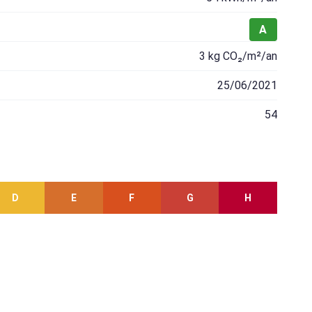
A
3 kg CO₂/m²/an
25/06/2021
54
D
E
F
G
H