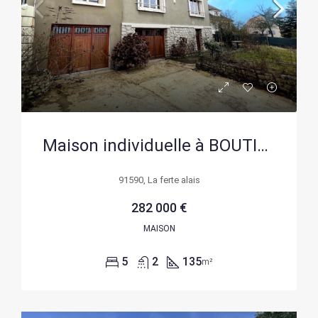
Maison individuelle à BOUTIGNY SUR ESsonne avec terrain divisible de 1502 m²
91590, La ferte alais
282 000 €
MAISON
5
2
135
m²