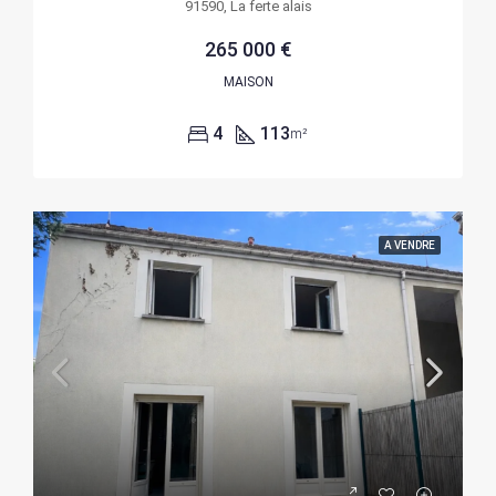
91590, La ferte alais
265 000 €
MAISON
4
113
m²
A VENDRE