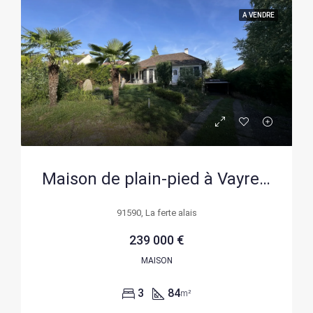
A VENDRE
Maison de plain-pied à Vayres-sur-Essonne avec sous-sol et terrain de 981 m²
91590, La ferte alais
239 000 €
MAISON
3
84
m²