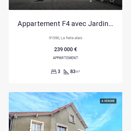
Appartement F4 avec Jardin, Box et Parking à La Ferté Alais – Opportunité à Ne Pas Manquer
91590, La ferte alais
239 000 €
APPARTEMENT
3
83
m²
A VENDRE