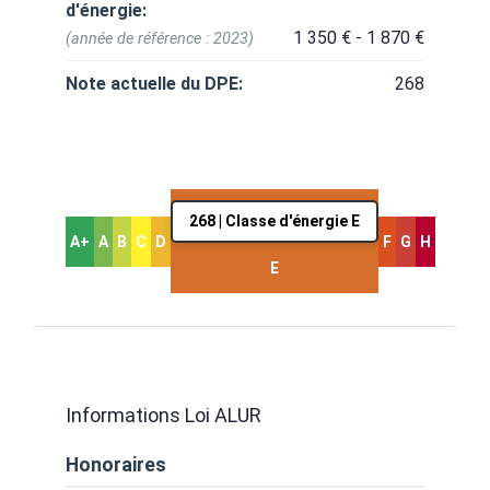
d'énergie:
1 350 € - 1 870 €
(année de référence : 2023)
Note actuelle du DPE:
268
268 | Classe d'énergie E
A+
A
B
C
D
F
G
H
E
Informations Loi ALUR
Honoraires