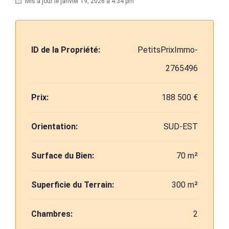
Mis à jour le janvier 19, 2026 à 4:34 pm
ID de la Propriété:
PetitsPrixImmo-
2765496
Prix:
188 500 €
Orientation:
SUD-EST
Surface du Bien:
70 m²
Superficie du Terrain:
300 m²
Chambres:
2