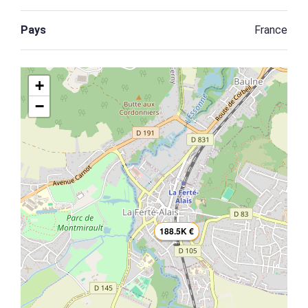
Pays
France
+
−
188.5K €