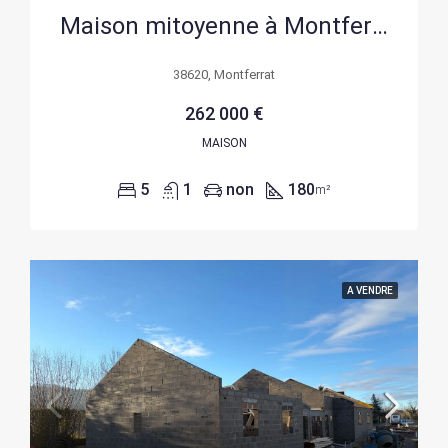
Maison mitoyenne à Montferrat avec 5 chambres, terrasse et commodités à pied
38620, Montferrat
262 000 €
MAISON
5
1
non
180
m²
A VENDRE