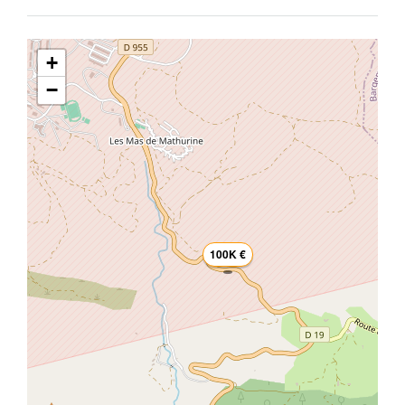
+
−
100K €