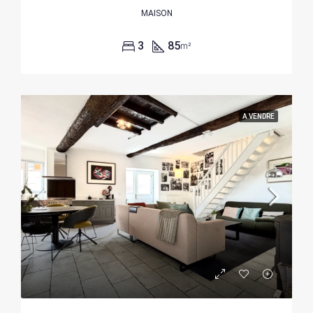
MAISON
3
85
m²
A VENDRE