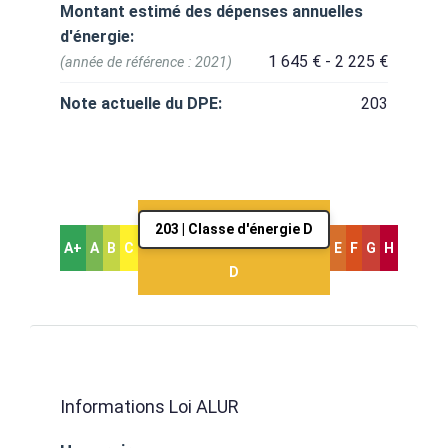
Montant estimé des dépenses annuelles
d'énergie:
1 645 € - 2 225 €
(année de référence : 2021)
Note actuelle du DPE:
203
203 | Classe d'énergie D
A+
A
B
C
E
F
G
H
D
Informations Loi ALUR