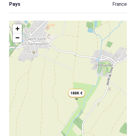
Pays
France
+
−
188K €