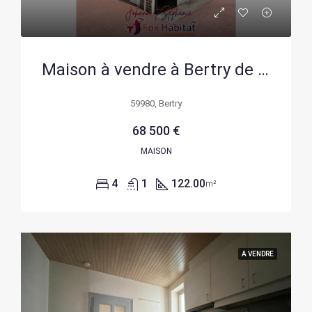
Maison à vendre à Bertry de 122 m² avec potentiel et petit terrain
59980, Bertry
68 500 €
MAISON
4
1
122.00
m²
A VENDRE