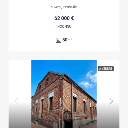
97429, Petite-Île
62 000 €
INCONNU
80
m²
A VENDRE