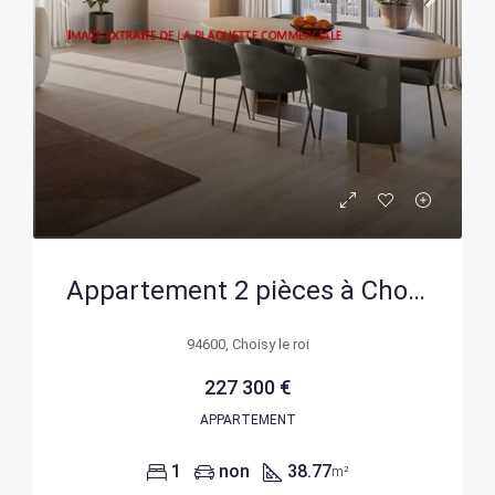
Appartement 2 pièces à Choisy-le-Roi livrable en 2028, parking inclus
94600, Choisy le roi
227 300 €
APPARTEMENT
1
non
38.77
m²