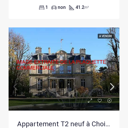
1
non
41.2
m²
A VENDRE
Appartement T2 neuf à Choisy-le-Roi – Livraison 2028, parking inclus, prix réduit