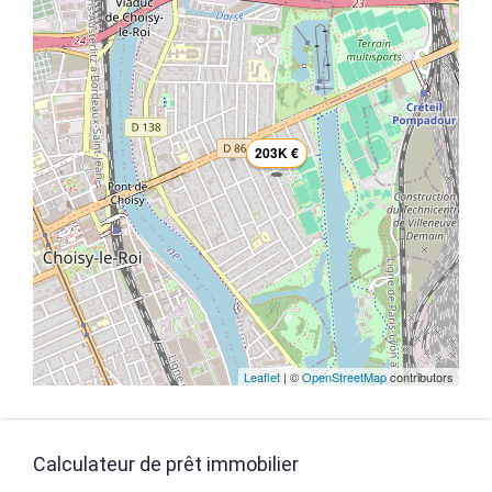
203K €
Leaflet
| ©
OpenStreetMap
contributors
Calculateur de prêt immobilier