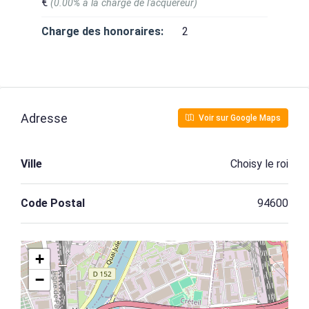
€
(0.00% à la charge de l'acquéreur)
Charge des honoraires:
2
Adresse
Voir sur Google Maps
Ville
Choisy le roi
Code Postal
94600
+
−