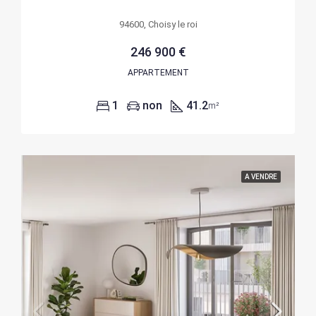
94600, Choisy le roi
246 900 €
APPARTEMENT
1
non
41.2
m²
A VENDRE