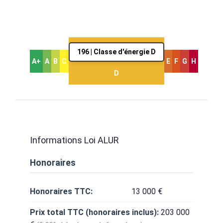
196 | Classe d'énergie D
A+
A
B
C
E
F
G
H
D
Informations Loi ALUR
Honoraires
Honoraires TTC:
13 000 €
Prix total TTC (honoraires inclus):
203 000