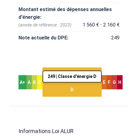
Montant estimé des dépenses annuelles
d'énergie:
1 560 € - 2 160 €
(année de référence : 2023)
Note actuelle du DPE:
249
249 | Classe d'énergie D
A+
A
B
C
E
F
G
H
D
Informations Loi ALUR