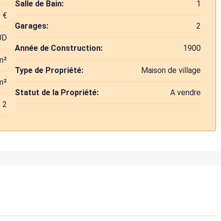
Salle de Bain:
1
 €
Garages:
2
UD
Année de Construction:
1900
m²
Type de Propriété:
Maison de village
m²
Statut de la Propriété:
A vendre
2