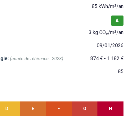
85 kWh/m²/an
A
3 kg CO₂/m²/an
09/01/2026
gie:
874 € - 1 182 €
(année de référence : 2023)
85
D
E
F
G
H