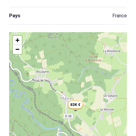
Pays
France
+
−
83K €