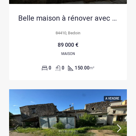
Belle maison à rénover avec garage et potentiel à Bédoin
84410, Bedoin
89 000 €
MAISON
0
0
150.00
m²
A VENDRE