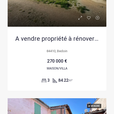
A vendre propriété à rénover avec habitation et grands espaces dans le Ventoux
84410, Bedoin
270 000 €
MAISON/VILLA
3
84.22
m²
A VENDRE