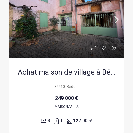
Achat maison de village à Bédoin avec patio et 3 chambres
84410, Bedoin
249 000 €
MAISON/VILLA
3
1
127.00
m²