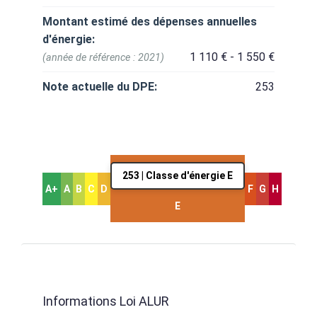
Montant estimé des dépenses annuelles
d'énergie:
1 110 € - 1 550 €
(année de référence : 2021)
Note actuelle du DPE:
253
253 | Classe d'énergie E
A+
A
B
C
D
F
G
H
E
Informations Loi ALUR