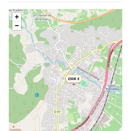
+
−
250K €