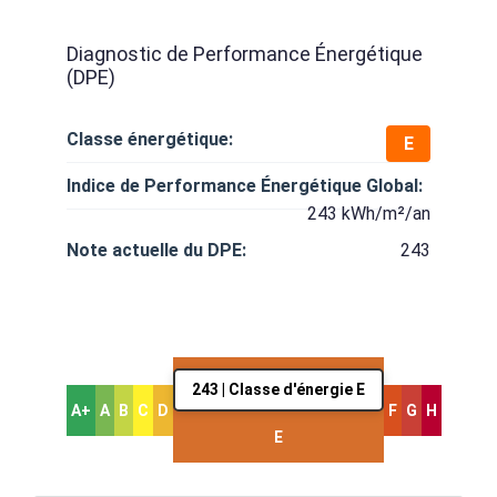
Diagnostic de Performance Énergétique
(DPE)
Classe énergétique:
E
Indice de Performance Énergétique Global:
243 kWh/m²/an
Note actuelle du DPE:
243
243 | Classe d'énergie E
A+
A
B
C
D
F
G
H
E