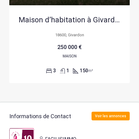
Maison d’habitation à Givardon avec terrain privé de 2 hectares +2 ha en location et pension animale
18600, Givardon
250 000 €
MAISON
3
1
150
m²
Informations de Contact
Voir les annonces