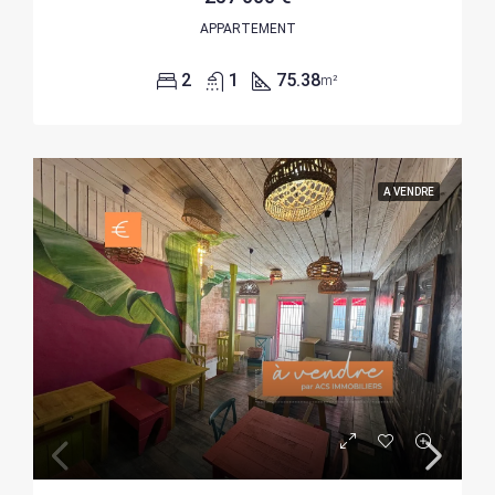
APPARTEMENT
2
1
75.38
m²
A VENDRE