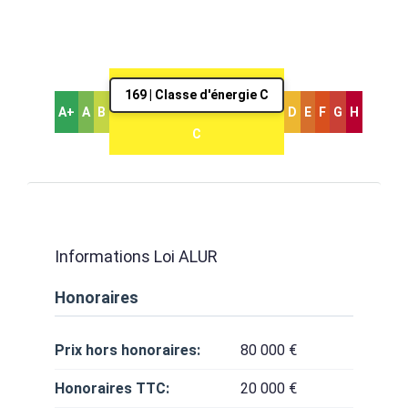
169 | Classe d'énergie C
A+
A
B
D
E
F
G
H
C
Informations Loi ALUR
Honoraires
Prix hors honoraires:
80 000 €
Honoraires TTC:
20 000 €