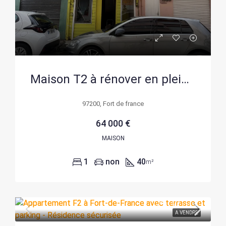
Maison T2 à rénover en plein centre-ville de Fort de France
97200, Fort de france
64 000 €
MAISON
1
non
40
m²
A VENDRE