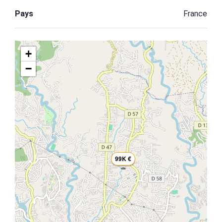
Pays
France
+
−
99K €