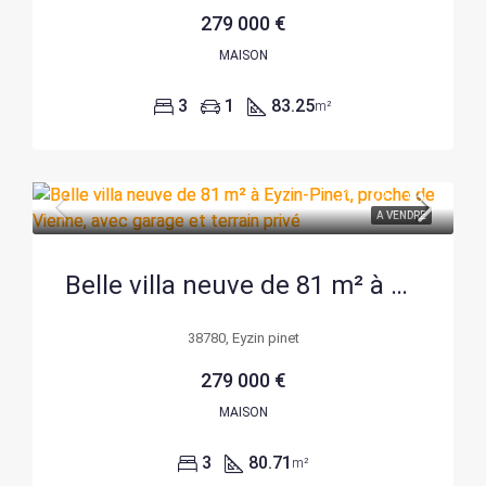
279 000 €
MAISON
3
1
83.25
m²
A VENDRE
Belle villa neuve de 81 m² à Eyzin-Pinet, proche de Vienne, avec garage et terrain privé
38780, Eyzin pinet
279 000 €
MAISON
3
80.71
m²