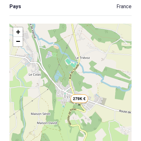
Pays
France
+
−
279K €