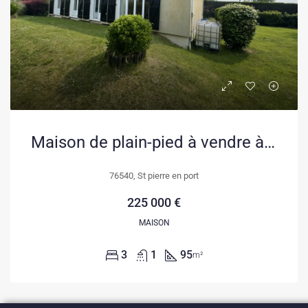
Maison de plain-pied à vendre à Saint-Pierre-en-Port, proche de la mer
76540, St pierre en port
225 000 €
MAISON
3
1
95
m²