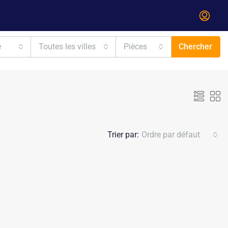
e
Toutes les villes
Pièces
Chercher
Trier par:
Ordre par défaut