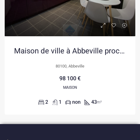
Maison de ville à Abbeville proche du centre-ville avec 2 chambres
80100, Abbeville
98 100 €
MAISON
2
1
non
43
m²