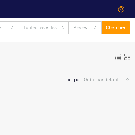
e
Toutes les villes
Pièces
Chercher
Trier par:
Ordre par défaut