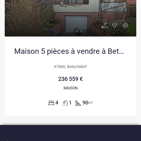
Maison 5 pièces à vendre à Betschdorf, idéale pour famille, avec terrasse et garage
67660, Betschdorf
236 559 €
MAISON
4
1
90
m²