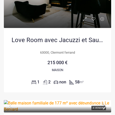
Love Room avec Jacuzzi et Sauna à Gerzat – Investissement ou Résidence Atypique
63000, Clermont ferrand
215 000 €
MAISON
1
2
non
58
m²
A VENDRE