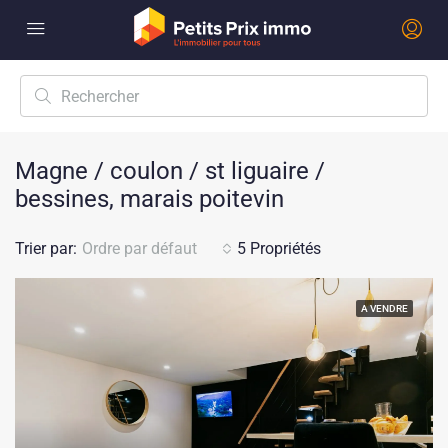
Magne / coulon / st liguaire /
bessines, marais poitevin
Trier par:
Ordre par défaut
5 Propriétés
A VENDRE