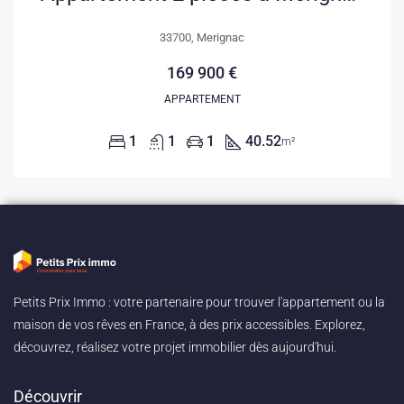
33700, Merignac
169 900 €
APPARTEMENT
1
1
1
40.52
m²
Petits Prix Immo : votre partenaire pour trouver l'appartement ou la
maison de vos rêves en France, à des prix accessibles. Explorez,
découvrez, réalisez votre projet immobilier dès aujourd'hui.
Découvrir