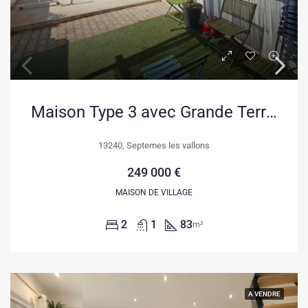
Maison Type 3 avec Grande Terrasse à Septèmes-les-Vallons
13240, Septemes les vallons
249 000 €
MAISON DE VILLAGE
2
1
83
m²
A VENDRE