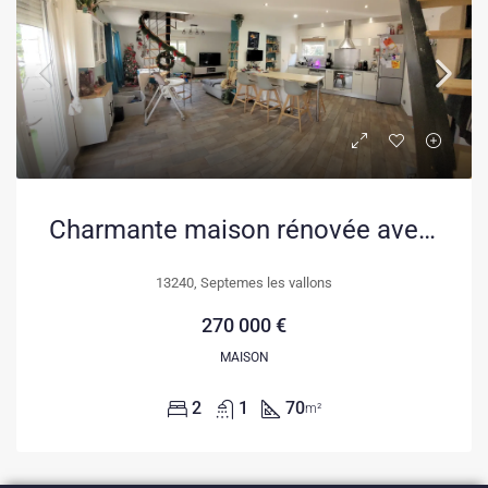
Charmante maison rénovée avec piscine et atelier à Septèmes Les Vallons
13240, Septemes les vallons
270 000 €
MAISON
2
1
70
m²