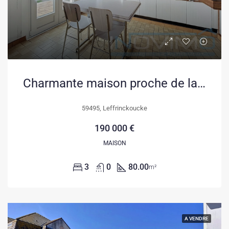
Charmante maison proche de la plage à Leffrinckoucke avec jardin exposé plein sud
59495, Leffrinckoucke
190 000 €
MAISON
3
0
80.00
m²
A VENDRE