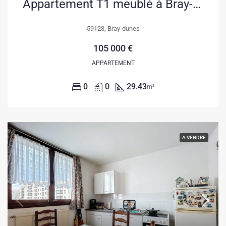
Appartement T1 meublé à Bray-Dunes avec Balcon et Vue Dégagée
59123, Bray-dunes
105 000 €
APPARTEMENT
0
0
29.43
m²
A VENDRE