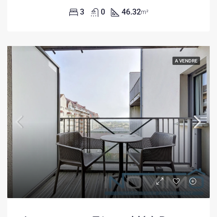
3
0
46.32
m²
A VENDRE