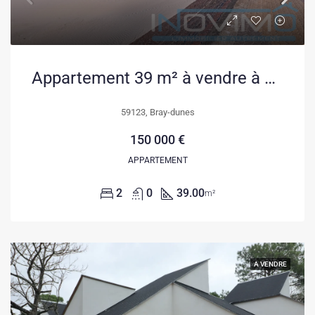
Appartement 39 m² à vendre à Bray-Dunes, proche plage – meublé et sécurisé
59123, Bray-dunes
150 000 €
APPARTEMENT
2
0
39.00
m²
A VENDRE