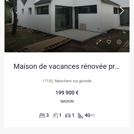
Maison de vacances rénovée proche plage à Meschers-sur-Gironde
17132, Meschers sur gironde
199 900 €
MAISON
3
1
1
40
m²