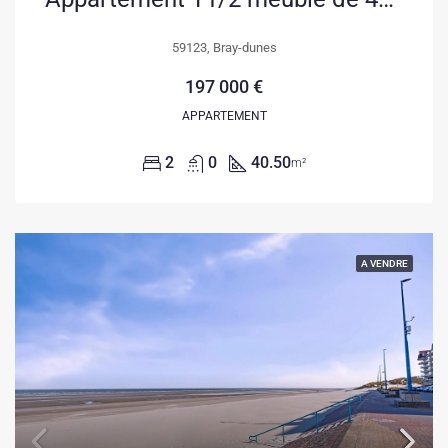
59123, Bray-dunes
197 000 €
APPARTEMENT
2
0
40.50
m²
A VENDRE