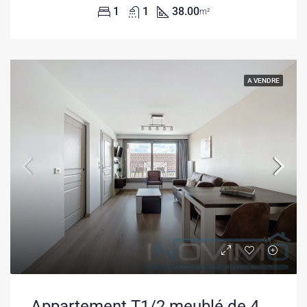
1
1
38.00
m²
A VENDRE
Appartement T1/2 meublé de 40,50 m² à Bray-Dunes avec balcon et parking