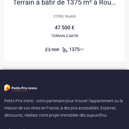
Terrain à bâtir de 1375 m² à Routot, vue dégagée et accès rapide à l’A13
27350, Routot
47 500 €
TERRAIN À BATIR
non
1375
m²
Petits Prix Immo : votre partenaire pour trouver l'appartement ou la
maison de vos rêves en France, à des prix accessibles. Explorez,
découvrez, réalisez votre projet immobilier dès aujourd'hui.