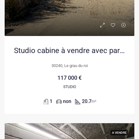
Studio cabine à vendre avec parking et terrasse proche mer au Grau-du-Roi
30240, Le grau du roi
117 000 €
STUDIO
1
non
20.7
m²
A VENDRE