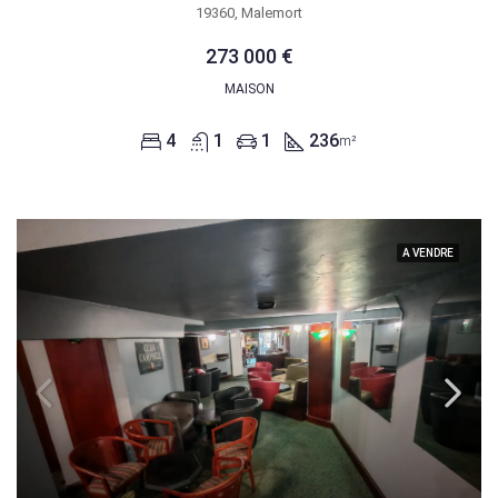
19360, Malemort
273 000 €
MAISON
4
1
1
236
m²
A VENDRE