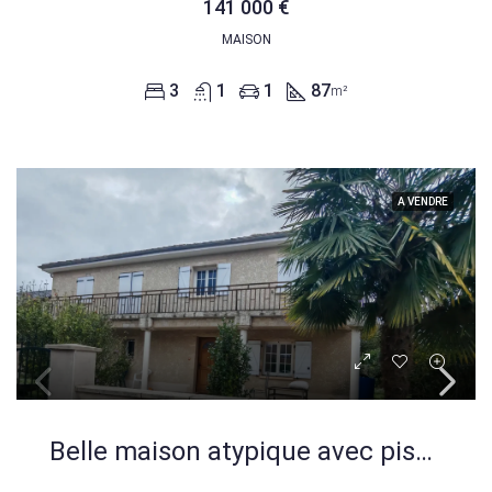
141 000 €
MAISON
3
1
1
87
m²
A VENDRE
Belle maison atypique avec piscine en vente à Malemort