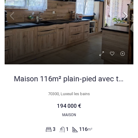
Maison 116m² plain-pied avec terrasses à Luxeuil les bains
70300, Luxeuil les bains
194 000 €
MAISON
3
1
116
m²